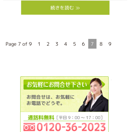
続きを読む ≫
Page 7 of 9
1
2
3
4
5
6
7
8
9
0120362