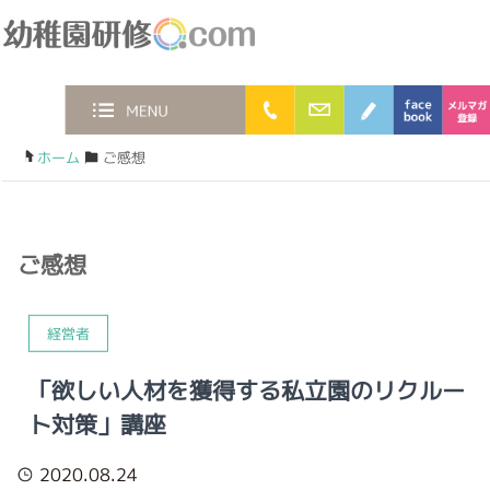
幼稚園研修.com
0120-36-2023
お問合わせフォー
ブログ
face
MENU
ホーム
/
ご感想
ご感想
経営者
「欲しい人材を獲得する私立園のリクルー
ト対策」講座
2020.08.24