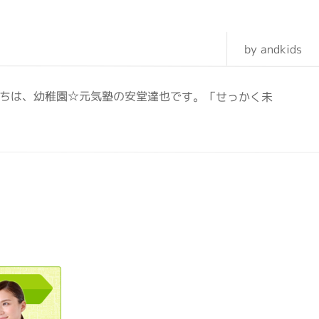
by andkids
にちは、幼稚園☆元気塾の安堂達也です。「せっかく未
0120362023