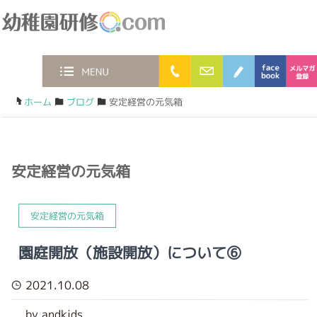
幼稚園研修.com
0120-36-2023
お問合わせフォー
ブログ
face
MENU
ホーム
/
ブログ
/
安定経営の元気箱
安定経営の元気箱
安定経営の元気箱
園庭開放（施設開放）について⑥
2021.10.08
by andkids