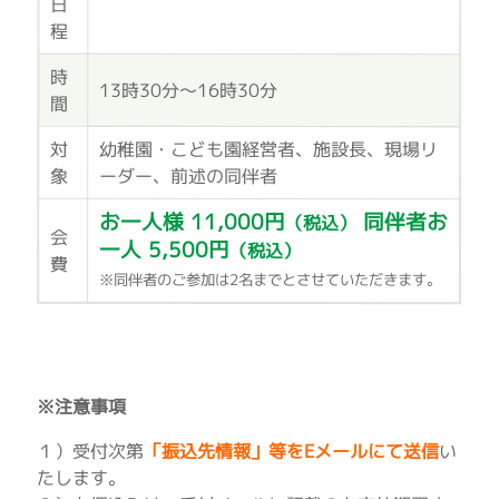
日
程
時
13時30分～16時30分
間
対
幼稚園・こども園経営者、施設長、現場リ
象
ーダー、前述の同伴者
お一人様 11,000円
同伴者お
（税込）
会
一人 5,500円
（税込）
費
※同伴者のご参加は2名までとさせていただきます。
※注意事項
１）受付次第
「振込先情報」等をEメールにて送信
い
たします。