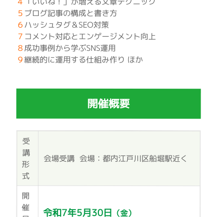
４
「いいね！」が増える文章テクニック
５
ブログ記事の構成と書き方
６
ハッシュタグ＆SEO対策
７
コメント対応とエンゲージメント向上
８
成功事例から学ぶSNS運用
９
継続的に運用する仕組み作り ほか
開催概要
受
講
会場受講
会場：都内江戸川区船堀駅近く
形
式
開
催
令和7年5月30日
（金）