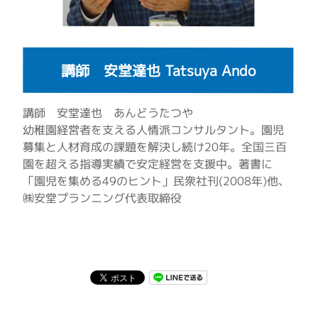
講師 安堂達也 Tatsuya Ando
講師 安堂達也 あんどうたつや
幼稚園経営者を支える人情派コンサルタント。園児
募集と人材育成の課題を解決し続け20年。全国三百
園を超える指導実績で安定経営を支援中。著書に
「園児を集める49のヒント」民衆社刊(2008年)他、
㈱安堂プランニング代表取締役