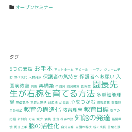
オープンセミナー
タグ
お手本
5つの支援
アットホーム
アピール
キーマン
クレーム予
保護者の気持ち
保護者へお願い
入
防
世代交代
人材育成
園長先
園前教室
再構築
共感
卒園児
園児募集
園児数
生が右腕を育てる方法
多重知能理
論
心をつかむ
宣伝競争
家庭と連携
対応法
幼児数
情報収集
教職員
教育の構造化
教育目標
教育理念
全員参加
数字の
知能の発達
把握
新制度
方法
減少
満員
理由
相手の話
経営環
脳の活性化
境
聞き上手
自分自身
自園の現状
親の成長
言葉を残