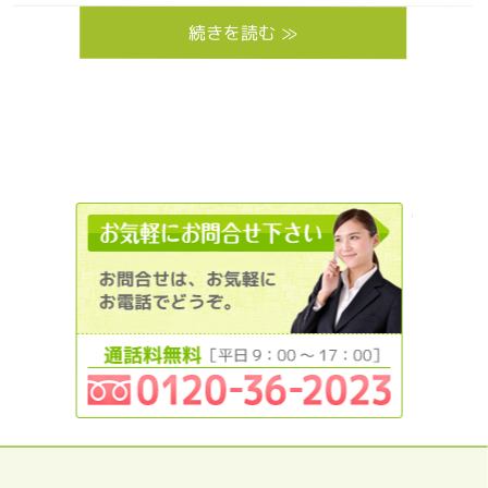
続きを読む ≫
012036