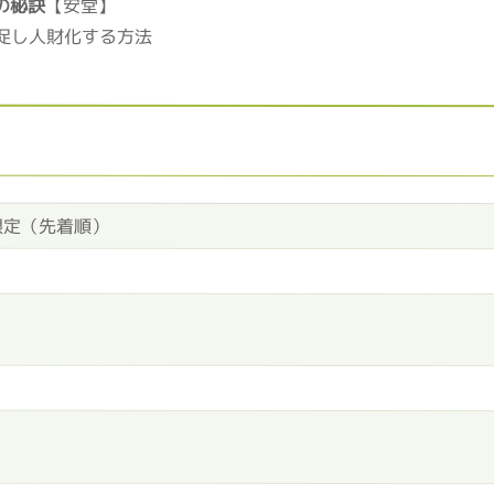
の秘訣
【安堂】
促し人財化する方法
限定（先着順）
）
）