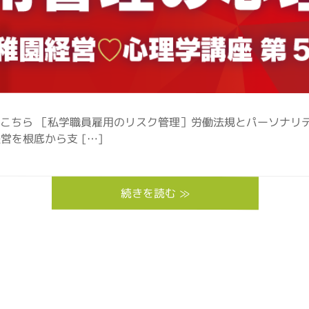
はこちら ［私学職員雇用のリスク管理］労働法規とパーソナリ
を根底から支 […]
続きを読む ≫