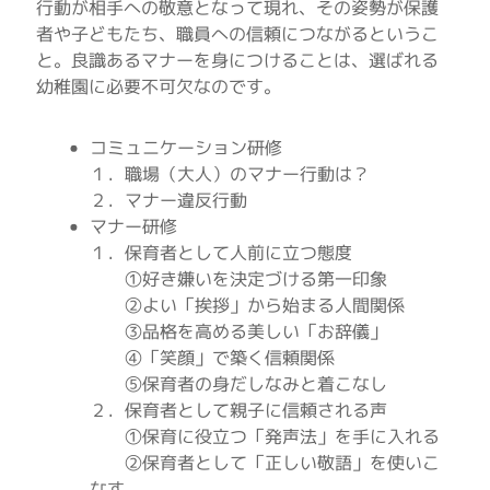
行動が相手への敬意となって現れ、その姿勢が保護
者や子どもたち、職員への信頼につながるというこ
と。良識あるマナーを身につけることは、選ばれる
幼稚園に必要不可欠なのです。
コミュニケーション研修
１．職場（大人）のマナー行動は？
２．マナー違反行動
マナー研修
１．保育者として人前に立つ態度
①好き嫌いを決定づける第一印象
②よい「挨拶」から始まる人間関係
③品格を高める美しい「お辞儀」
④「笑顔」で築く信頼関係
⑤保育者の身だしなみと着こなし
２．保育者として親子に信頼される声
①保育に役立つ「発声法」を手に入れる
②保育者として「正しい敬語」を使いこ
なす