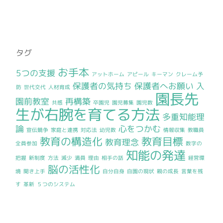
タグ
お手本
5つの支援
アットホーム
アピール
キーマン
クレーム予
保護者の気持ち
保護者へお願い
入
防
世代交代
人材育成
園長先
園前教室
再構築
共感
卒園児
園児募集
園児数
生が右腕を育てる方法
多重知能理
論
心をつかむ
宣伝競争
家庭と連携
対応法
幼児数
情報収集
教職員
教育の構造化
教育目標
教育理念
全員参加
数字の
知能の発達
把握
新制度
方法
減少
満員
理由
相手の話
経営環
脳の活性化
境
聞き上手
自分自身
自園の現状
親の成長
言葉を残
す
革新
５つのシステム