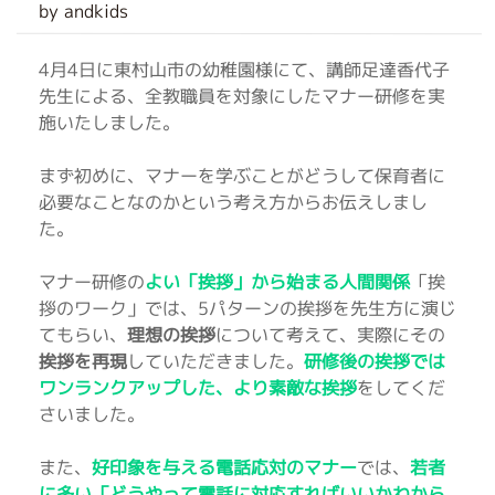
by andkids
4月4日に東村山市の幼稚園様にて、講師足達香代子
先生による、全教職員を対象にしたマナー研修を実
施いたしました。
まず初めに、マナーを学ぶことがどうして保育者に
必要なことなのかという考え方からお伝えしまし
た。
マナー研修の
よい「挨拶」から始まる人間関係
「挨
拶のワーク」では、5パターンの挨拶を先生方に演じ
てもらい、
理想の挨拶
について考えて、実際にその
挨拶を再現
していただきました。
研修後の挨拶では
ワンランクアップした、より素敵な挨拶
をしてくだ
さいました。
また、
好印象を与える電話応対のマナー
では、
若者
に多い「どうやって電話に対応すればいいかわから