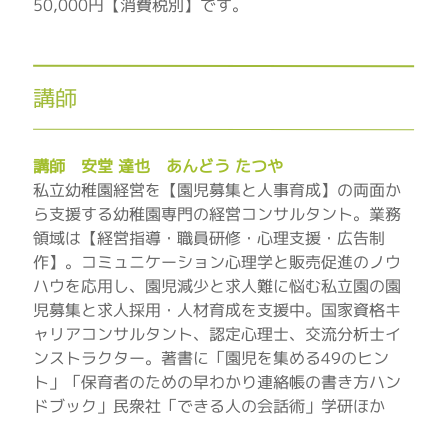
50,000円【消費税別】です。
講師
講師 安堂 達也 あんどう たつや
私立幼稚園経営を【園児募集と人事育成】の両面か
ら支援する幼稚園専門の経営コンサルタント。業務
領域は【経営指導・職員研修・心理支援・広告制
作】。コミュニケーション心理学と販売促進のノウ
ハウを応用し、園児減少と求人難に悩む私立園の園
児募集と求人採用・人材育成を支援中。国家資格キ
ャリアコンサルタント、認定心理士、交流分析士イ
ンストラクター。著書に「園児を集める49のヒン
ト」「保育者のための早わかり連絡帳の書き方ハン
ドブック」民衆社「できる人の会話術」学研ほか