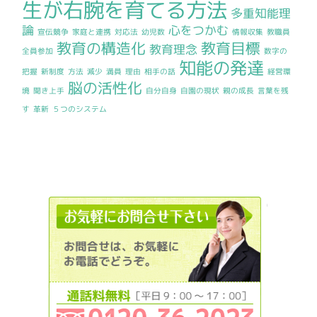
生が右腕を育てる方法
多重知能理
論
心をつかむ
宣伝競争
家庭と連携
対応法
幼児数
情報収集
教職員
教育の構造化
教育目標
教育理念
全員参加
数字の
知能の発達
把握
新制度
方法
減少
満員
理由
相手の話
経営環
脳の活性化
境
聞き上手
自分自身
自園の現状
親の成長
言葉を残
す
革新
５つのシステム
0120362