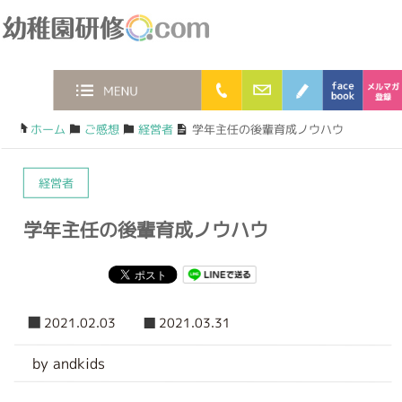
幼稚園研修.com
0120-36-2023
お問合わせフォー
ブログ
face
MENU
ホーム
/
ご感想
/
経営者
/
学年主任の後輩育成ノウハウ
経営者
学年主任の後輩育成ノウハウ
2021.02.03
2021.03.31
by andkids