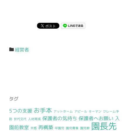
経営者
タグ
お手本
5つの支援
アットホーム
アピール
キーマン
クレーム予
保護者の気持ち
保護者へお願い
入
防
世代交代
人材育成
園長先
園前教室
再構築
共感
卒園児
園児募集
園児数