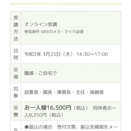
受
オンライン受講
講
方
参加条件:WEBカメラ・マイク必須
法
日
令和3年 3月25日（木） 14:30～17:00
時
会
職場・ご自宅で
場
対
設置者・園長・事務長・主任・後継者
象
お一人様16,500円
会
（税込） 同伴者お一
費
人8,250円（税込）
◆振込の場合 受付次第、振込先情報をメー
支