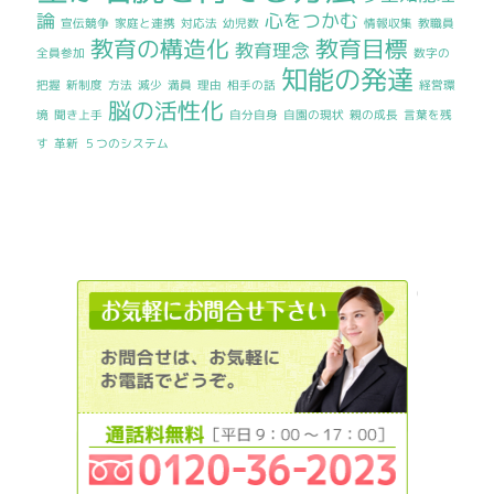
論
心をつかむ
宣伝競争
家庭と連携
対応法
幼児数
情報収集
教職員
教育の構造化
教育目標
教育理念
全員参加
数字の
知能の発達
把握
新制度
方法
減少
満員
理由
相手の話
経営環
脳の活性化
境
聞き上手
自分自身
自園の現状
親の成長
言葉を残
す
革新
５つのシステム
012036