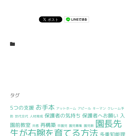
タグ
お手本
5つの支援
アットホーム
アピール
キーマン
クレーム予
保護者の気持ち
保護者へお願い
入
防
世代交代
人材育成
園長先
園前教室
再構築
共感
卒園児
園児募集
園児数
生が右腕を育てる方法
多重知能理