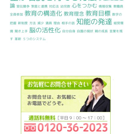
論
心をつかむ
宣伝競争
家庭と連携
対応法
幼児数
情報収集
教職員
教育の構造化
教育目標
教育理念
全員参加
数字の
知能の発達
把握
新制度
方法
減少
満員
理由
相手の話
経営環
脳の活性化
境
聞き上手
自分自身
自園の現状
親の成長
言葉を残
す
革新
５つのシステム
012036