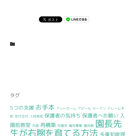
タグ
お手本
5つの支援
アットホーム
アピール
キーマン
クレーム予
保護者の気持ち
保護者へお願い
入
防
世代交代
人材育成
園長先
園前教室
再構築
共感
卒園児
園児募集
園児数
生が右腕を育てる方法
多重知能理