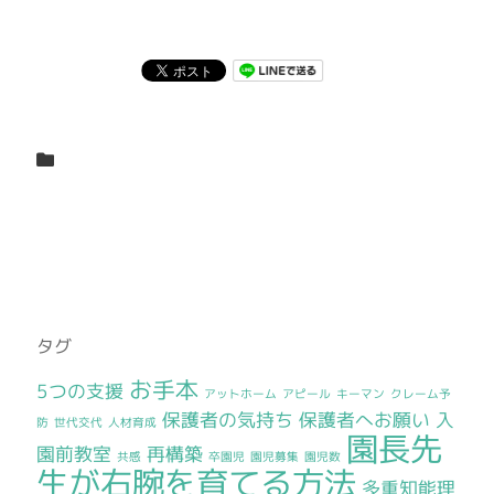
タグ
お手本
5つの支援
アットホーム
アピール
キーマン
クレーム予
保護者の気持ち
保護者へお願い
入
防
世代交代
人材育成
園長先
園前教室
再構築
共感
卒園児
園児募集
園児数
生が右腕を育てる方法
多重知能理