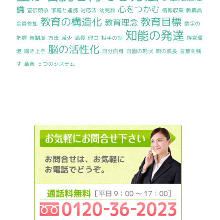
論
心をつかむ
宣伝競争
家庭と連携
対応法
幼児数
情報収集
教職員
教育の構造化
教育目標
教育理念
全員参加
数字の
知能の発達
把握
新制度
方法
減少
満員
理由
相手の話
経営環
脳の活性化
境
聞き上手
自分自身
自園の現状
親の成長
言葉を残
す
革新
５つのシステム
012036