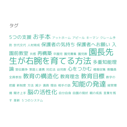
タグ
お手本
5つの支援
アットホーム
アピール
キーマン
クレーム予
保護者の気持ち
保護者へお願い
入
防
世代交代
人材育成
園長先
園前教室
再構築
共感
卒園児
園児募集
園児数
生が右腕を育てる方法
多重知能理
論
心をつかむ
宣伝競争
家庭と連携
対応法
幼児数
情報収集
教職員
教育の構造化
教育目標
教育理念
全員参加
数字の
知能の発達
把握
新制度
方法
減少
満員
理由
相手の話
経営環
脳の活性化
境
聞き上手
自分自身
自園の現状
親の成長
言葉を残
す
革新
５つのシステム