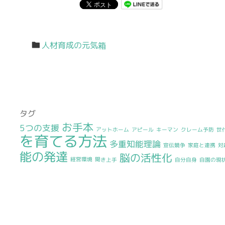
人材育成の元気箱
タグ
お手本
5つの支援
アットホーム
アピール
キーマン
クレーム予防
世
を育てる方法
多重知能理論
宣伝競争
家庭と連携
対
能の発達
脳の活性化
経営環境
聞き上手
自分自身
自園の現