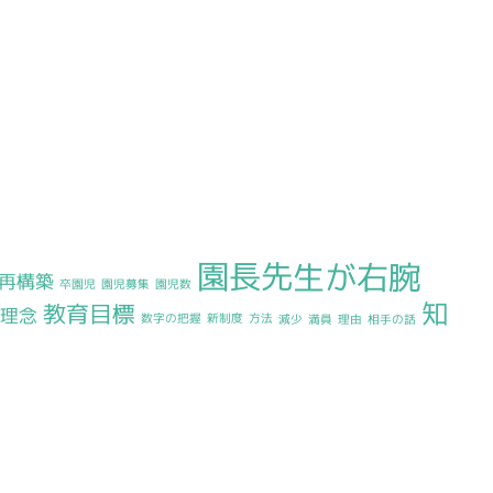
園長先生が右腕
再構築
卒園児
園児募集
園児数
知
教育目標
理念
数字の把握
新制度
方法
減少
満員
理由
相手の話