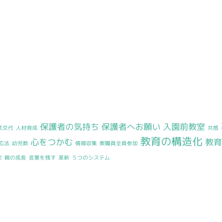
保護者の気持ち
保護者へお願い
入園前教室
代交代
人材育成
共感
教育の構造化
心をつかむ
教育
応法
幼児数
情報収集
教職員全員参加
状
親の成長
言葉を残す
革新
５つのシステム