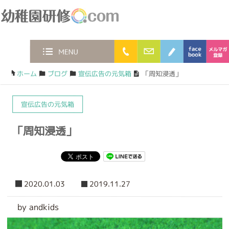
幼稚園研修.com
0120-36-2023
お問合わせフォー
ブログ
faceb
MENU
ホーム
/
ブログ
/
宣伝広告の元気箱
/
「周知浸透」
宣伝広告の元気箱
「周知浸透」
2020.01.03
2019.11.27
by andkids