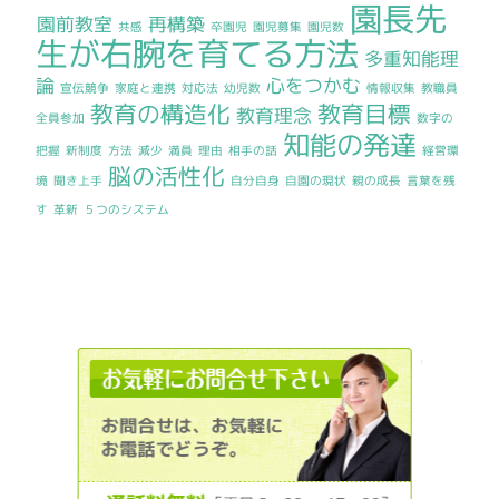
園長先
園前教室
再構築
共感
卒園児
園児募集
園児数
生が右腕を育てる方法
多重知能理
論
心をつかむ
宣伝競争
家庭と連携
対応法
幼児数
情報収集
教職員
教育の構造化
教育目標
教育理念
全員参加
数字の
知能の発達
把握
新制度
方法
減少
満員
理由
相手の話
経営環
脳の活性化
境
聞き上手
自分自身
自園の現状
親の成長
言葉を残
す
革新
５つのシステム
012036