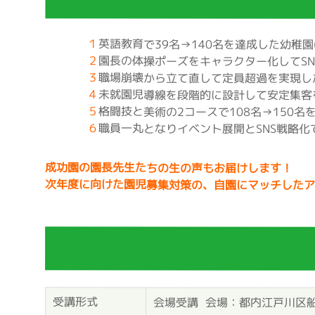
１
英語教育で39名→140名を達成した幼稚
２
園長の体操ポーズをキャラクター化してSN
３
職場崩壊から立て直して定員超過を実現し
４
未就園児導線を段階的に設計して安定集客
５
格闘技と美術の2コースで108名→150名
６
職員一丸となりイベント展開とSNS戦略化
成功園の園長先生たちの生の声もお届けします！
次年度に向けた園児募集対策の、自園にマッチした
受講形式
会場受講
会場：都内江戸川区