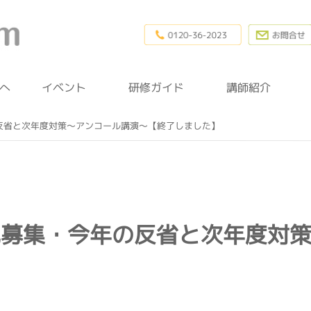
0120-36-20
幼稚園研修.com
へ
イベント
研修ガイド
講師紹介
反省と次年度対策～アンコール講演～【終了しました】
児募集・今年の反省と次年度対