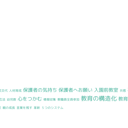
保護者の気持ち
保護者へお願い
入園前教室
代交代
人材育成
共感
教育の構造化
心をつかむ
教
応法
幼児数
情報収集
教職員全員参加
状
親の成長
言葉を残す
革新
５つのシステム