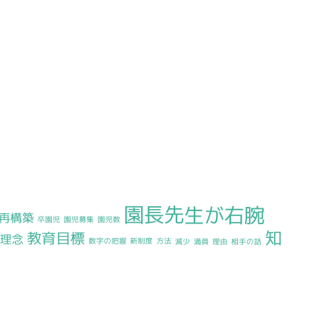
園長先生が右腕
再構築
卒園児
園児募集
園児数
知
教育目標
育理念
数字の把握
新制度
方法
減少
満員
理由
相手の話