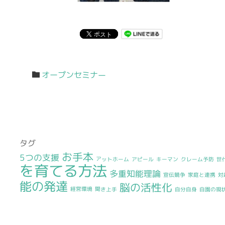
オープンセミナー
タグ
お手本
5つの支援
アットホーム
アピール
キーマン
クレーム予防
世
を育てる方法
多重知能理論
宣伝競争
家庭と連携
対
能の発達
脳の活性化
経営環境
聞き上手
自分自身
自園の現