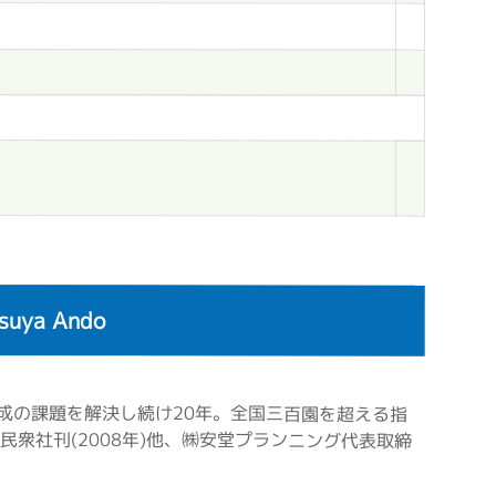
ya Ando
成の課題を解決し続け20年。全国三百園を超える指
衆社刊(2008年)他、㈱安堂プランニング代表取締