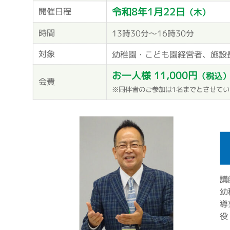
令和8年1月22日
開催日程
（木）
時間
13時30分～16時30分
対象
幼稚園・こども園経営者、施設
お一人様 11,000円
（税込
会費
※同伴者のご参加は1名までとさせて
講
幼
導
役