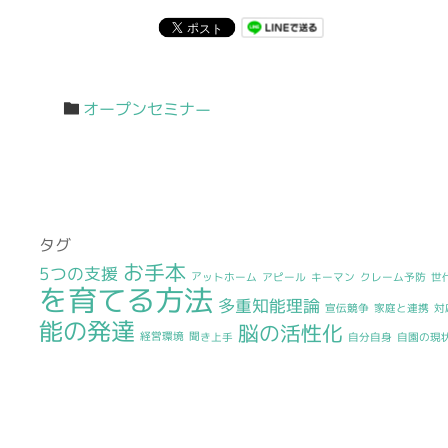
オープンセミナー
タグ
お手本
5つの支援
アットホーム
アピール
キーマン
クレーム予防
世
を育てる方法
多重知能理論
宣伝競争
家庭と連携
対
能の発達
脳の活性化
経営環境
聞き上手
自分自身
自園の現