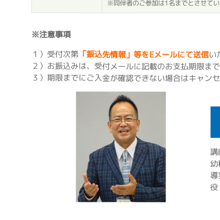
※同伴者のご参加は1名までとさせて
※注意事項
１）受付次第
「振込先情報」等をEメールにて送信
い
２）お振込みは、受付メールに記載のお支払期限まで
３）期限までにご入金が確認できない場合はキャンセ
講
幼
導
役