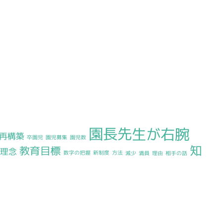
園長先生が右腕
再構築
卒園児
園児募集
園児数
知
教育目標
育理念
数字の把握
新制度
方法
減少
満員
理由
相手の話