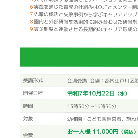
６
実践を通じた育成の仕組みはOJTとメンター
７
先輩の成功と失敗事例から学ぶキャリアアップ
８
園内と外部研修を効果的に組み合わせた研修制
９
賃金制度と連動させる長期的なキャリア形成の
受講形式
会場受講
会場：都内江戸川区
令和7年10月22日
開催日程
（水）
時間
13時30分～16時30分
対象
幼稚園・こども園経営者、施設
お一人様 11,000円
（税込
会費