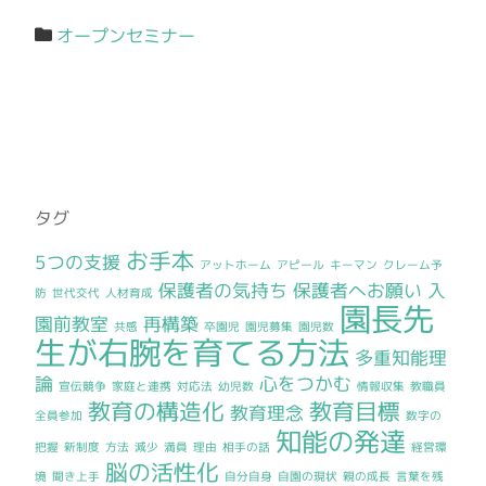
オープンセミナー
タグ
お手本
5つの支援
アットホーム
アピール
キーマン
クレーム予
保護者の気持ち
保護者へお願い
入
防
世代交代
人材育成
園長先
園前教室
再構築
共感
卒園児
園児募集
園児数
生が右腕を育てる方法
多重知能理
論
心をつかむ
宣伝競争
家庭と連携
対応法
幼児数
情報収集
教職員
教育の構造化
教育目標
教育理念
全員参加
数字の
知能の発達
把握
新制度
方法
減少
満員
理由
相手の話
経営環
脳の活性化
境
聞き上手
自分自身
自園の現状
親の成長
言葉を残