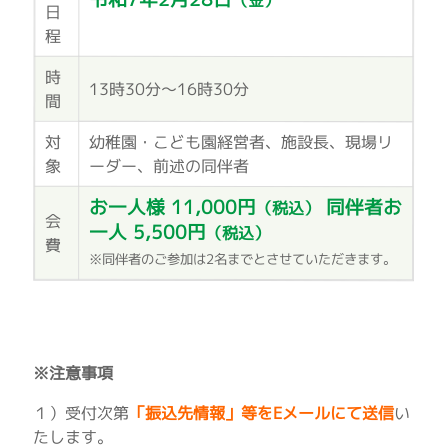
（金）
日
程
時
13時30分～16時30分
間
対
幼稚園・こども園経営者、施設長、現場リ
象
ーダー、前述の同伴者
お一人様 11,000円
同伴者お
（税込）
会
一人 5,500円
（税込）
費
※同伴者のご参加は2名までとさせていただきます。
※注意事項
１）受付次第
「振込先情報」等をEメールにて送信
い
たします。