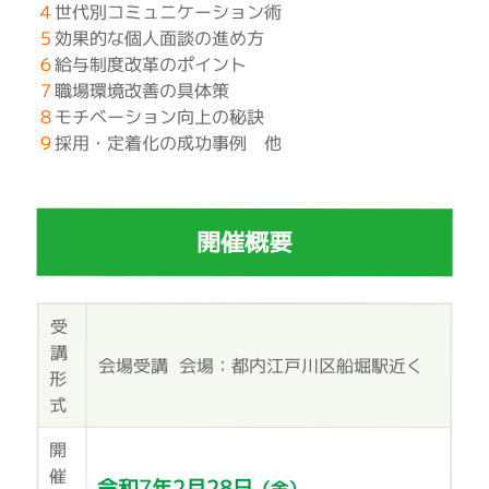
４
世代別コミュニケーション術
５
効果的な個人面談の進め方
６
給与制度改革のポイント
７
職場環境改善の具体策
８
モチベーション向上の秘訣
９
採用・定着化の成功事例 他
開催概要
受
講
会場受講
会場：都内江戸川区船堀駅近く
形
式
開
催
令和7年2月28日