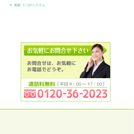
す
革新
５つのシステム
0120362