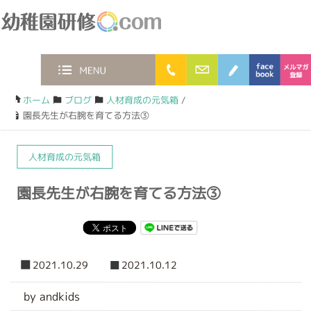
幼稚園研修.com
0120-36-2023
お問合わせフォー
ブログ
faceb
MENU
ホーム
/
ブログ
/
人材育成の元気箱
/
園長先生が右腕を育てる方法③
人材育成の元気箱
園長先生が右腕を育てる方法③
2021.10.29
2021.10.12
by andkids