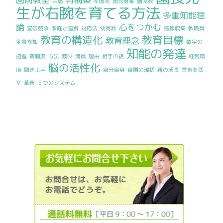
共感
卒園児
園児募集
園児数
生が右腕を育てる方法
多重知能理
論
心をつかむ
宣伝競争
家庭と連携
対応法
幼児数
情報収集
教職員
教育の構造化
教育目標
教育理念
全員参加
数字の
知能の発達
把握
新制度
方法
減少
満員
理由
相手の話
経営環
脳の活性化
境
聞き上手
自分自身
自園の現状
親の成長
言葉を残
す
革新
５つのシステム
012036