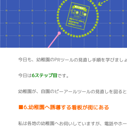
今日も、幼稚園の
PR
ツールの見直し手順を学びましょ
今日は
6
ステップ目
です。
幼稚園が、自園のピーアールツールの見直しを図る
■
6.
幼稚園へ誘導する看板が街にある
私は各地の幼稚園へお伺いしていますが、電話やホー