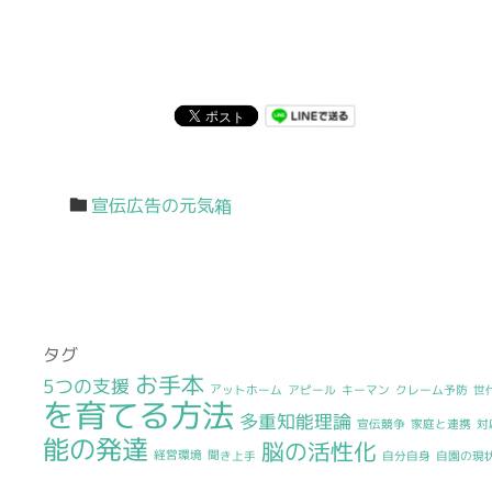
宣伝広告の元気箱
タグ
お手本
5つの支援
アットホーム
アピール
キーマン
クレーム予防
世
を育てる方法
多重知能理論
宣伝競争
家庭と連携
対
能の発達
脳の活性化
経営環境
聞き上手
自分自身
自園の現