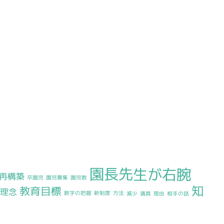
園長先生が右腕
再構築
卒園児
園児募集
園児数
知
教育目標
育理念
数字の把握
新制度
方法
減少
満員
理由
相手の話