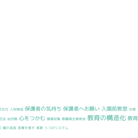
保護者の気持ち
保護者へお願い
入園前教室
代交代
人材育成
共感
教育の構造化
心をつかむ
教
応法
幼児数
情報収集
教職員全員参加
状
親の成長
言葉を残す
革新
５つのシステム