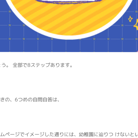
う。 全部で
8
ステップあります。
ときの、
6
つめの自問自答は、
ムページでイメージした通りには、幼稚園に辿りつ けないと