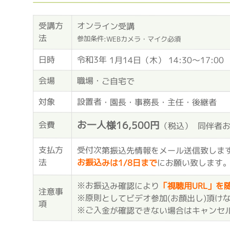
受講方
オンライン受講
法
参加条件:WEBカメラ・マイク必須
日時
令和3年 1月14日（木） 14:30～17:00
会場
職場・ご自宅で
対象
設置者・園長・事務長・主任・後継者
お一人様16,500円
会費
（税込） 同伴者お
支払方
受付次第振込先情報をメール送信致しま
法
お振込みは1/8日まで
にお願い致します
※お振込み確認により
「視聴用URL」を
注意事
※原則としてビデオ参加(お顔出し)頂け
項
※ご入金が確認できない場合はキャンセ