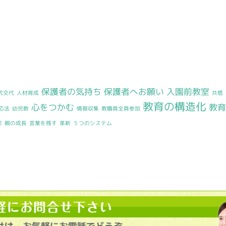
保護者の気持ち
保護者へお願い
入園前教室
代交代
人材育成
共感
教育の構造化
心をつかむ
教
応法
幼児数
情報収集
教職員全員参加
状
親の成長
言葉を残す
革新
５つのシステム