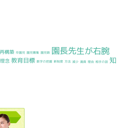
園長先生が右腕
再構築
卒園児
園児募集
園児数
知
教育目標
育理念
数字の把握
新制度
方法
減少
満員
理由
相手の話
0120362023