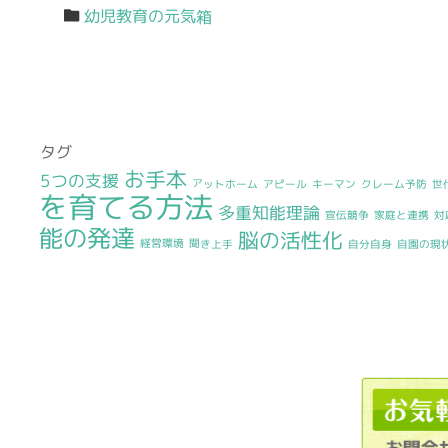
幼児教育の元気箱
タグ
お手本
5つの支援
アットホーム
アピール
キーマン
クレーム予防
世
を育てる方法
多重知能理論
宣伝競争
家庭と連携
対
能の発達
脳の活性化
経営環境
聞き上手
自分自身
自園の現