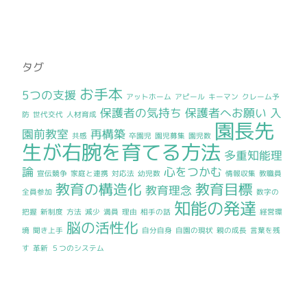
タグ
お手本
5つの支援
アットホーム
アピール
キーマン
クレーム予
保護者の気持ち
保護者へお願い
入
防
世代交代
人材育成
園長先
園前教室
再構築
共感
卒園児
園児募集
園児数
生が右腕を育てる方法
多重知能理
論
心をつかむ
宣伝競争
家庭と連携
対応法
幼児数
情報収集
教職員
教育の構造化
教育目標
教育理念
全員参加
数字の
知能の発達
把握
新制度
方法
減少
満員
理由
相手の話
経営環
脳の活性化
境
聞き上手
自分自身
自園の現状
親の成長
言葉を残
す
革新
５つのシステム