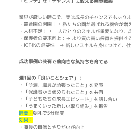
「ピンチ」を「チャンス」に変える発想転換
業界が厳しい時こそ、実は成長のチャンスでもあり
・競合園の閉園：→ 私たちの園が選ばれる機会が増
・人材不足：→ 一人ひとりのスキルが重要になり、
・保護者の要求向上：→ より質の高い保育を提供す
・ICT化の必要性：→ 新しいスキルを身につけて、
成功事例の共有で前向きな気持ちを育てる
週1回の「良いことシェア」：
・「今週、職員が頑張ったこと」を発表
・「保護者から褒められたこと」を共有
・「子どもたちの成長エピソード」を話し合い
・「うまくいった新しい取り組み」を報告
時間：
朝礼で5分程度
効果：
・職員の自信とやりがいが向上