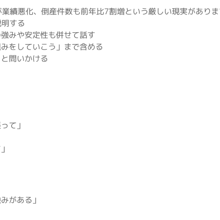
%が業績悪化、倒産件数も前年比7割増という厳しい現実があり
説明する
の強みや安定性も併せて話す
組みをしていこう」まで含める
」と問いかける
張って」
て」
強みがある」