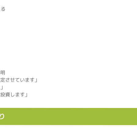
える
説明
安定させています」
す」
け投資します」
り