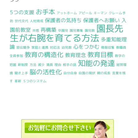
お手本
5つの支援
アットホーム
アピール
キーマン
クレーム予
保護者の気持ち
保護者へお願い
入
防
世代交代
人材育成
園長先
園前教室
再構築
共感
卒園児
園児募集
園児数
生が右腕を育てる方法
多重知能理
論
心をつかむ
宣伝競争
家庭と連携
対応法
幼児数
情報収集
教職員
教育の構造化
教育目標
教育理念
全員参加
数字の
知能の発達
把握
新制度
方法
減少
満員
理由
相手の話
経営環
脳の活性化
境
聞き上手
自分自身
自園の現状
親の成長
言葉を残
す
革新
５つのシステム
0120362