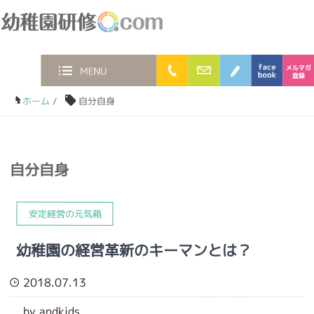
幼稚園研修.com
0120-36-2023
お問合わせフォー
ブログ
faceb
MENU
ホーム
/
自分自身
自分自身
安定経営の元気箱
幼稚園の経営革新のキーマンとは？
2018.07.13
by andkids