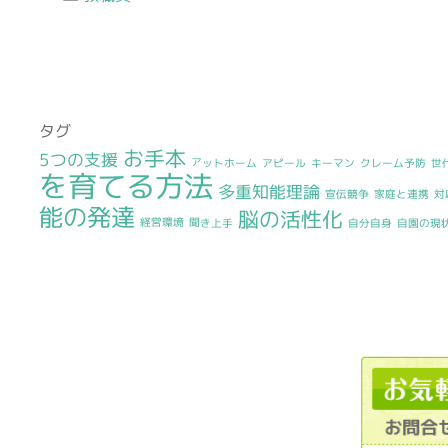
タグ
お手本
5つの支援
アットホーム
アピール
キーマン
クレーム予防
世
を育てる方法
多重知能理論
宣伝競争
家庭と連携
対
能の発達
脳の活性化
経営環境
聞き上手
自分自身
自園の現