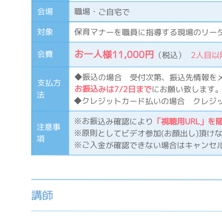
会場
職場・ご自宅で
対象
保育マナーを職員に指導する現場のリー
お一人様11,000円
会費
（税込）
2人目以降
◆振込の場合 受付次第、振込先情報を
支払方
お振込みは7/2日まで
にお願い致します
法
◆クレジットカード払いの場合 クレジ
※お振込み確認により
「視聴用URL」を
注意事
※原則としてビデオ参加(お顔出し)頂け
項
※ご入金が確認できない場合はキャンセ
講師