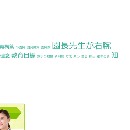
園長先生が右腕
再構築
卒園児
園児募集
園児数
知
教育目標
理念
数字の把握
新制度
方法
減少
満員
理由
相手の話
0120362023