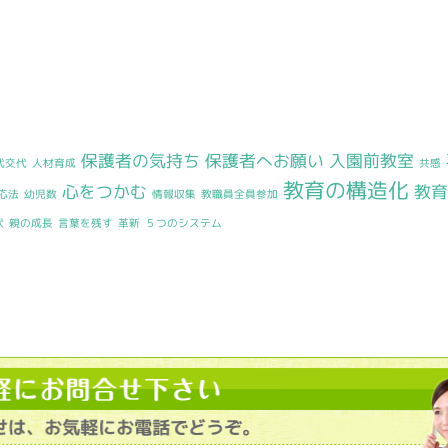
保護者の気持ち
保護者へお願い
入園前教室
代交代
人材育成
共感
教育の構造化
心をつかむ
教育
応法
幼児数
情報収集
教職員全員参加
状
親の成長
言葉を残す
革新
５つのシステム