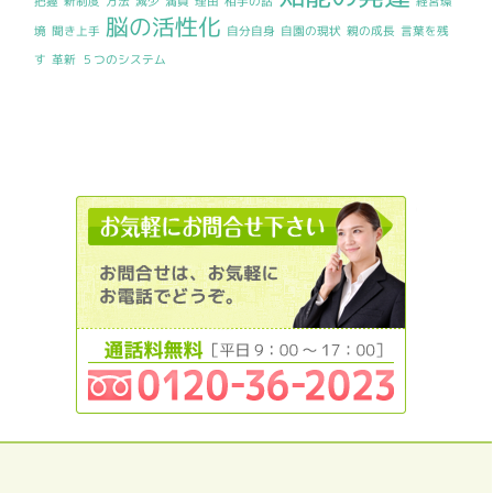
把握
新制度
方法
減少
満員
理由
相手の話
経営環
脳の活性化
境
聞き上手
自分自身
自園の現状
親の成長
言葉を残
す
革新
５つのシステム
0120362