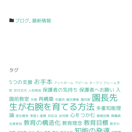
ブログ
,
最新情報
タグ
お手本
5つの支援
アットホーム
アピール
キーマン
クレーム予
保護者の気持ち
保護者へお願い
入
防
世代交代
人材育成
園長先
園前教室
再構築
共感
卒園児
園児募集
園児数
生が右腕を育てる方法
多重知能理
論
心をつかむ
宣伝競争
家庭と連携
対応法
幼児数
情報収集
教職員
教育の構造化
教育目標
教育理念
全員参加
数字の
知能の発達