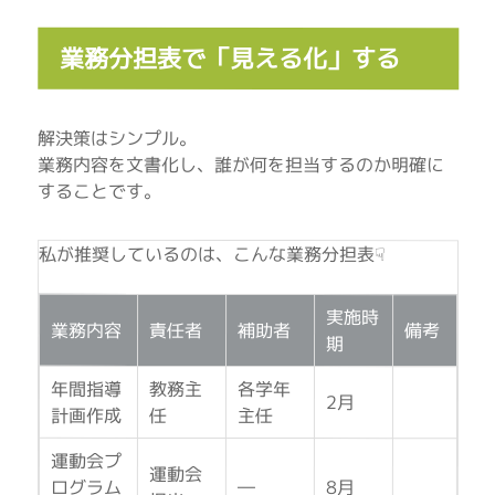
業務分担表で「見える化」する
解決策はシンプル。
業務内容を文書化し、誰が何を担当するのか明確に
することです。
私が推奨しているのは、こんな業務分担表☟
実施時
業務内容
責任者
補助者
備考
期
年間指導
教務主
各学年
2月
計画作成
任
主任
運動会プ
運動会
ログラム
―
8月