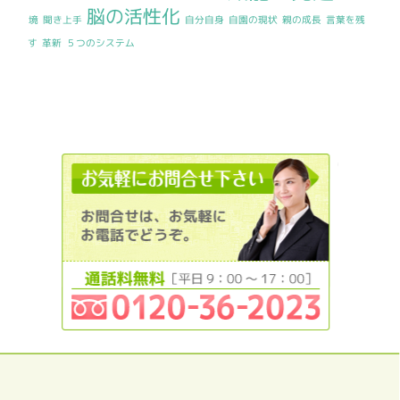
脳の活性化
境
聞き上手
自分自身
自園の現状
親の成長
言葉を残
す
革新
５つのシステム
0120362