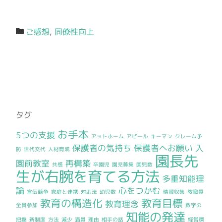
ご感想
,
同僚性向上
タグ
お手本
5つの支援
アットホーム
アピール
キーマン
クレーム予
保護者の気持ち
保護者へお願い
入
防
世代交代
人材育成
園長先
園前教室
再構築
共感
卒園児
園児募集
園児数
生が右腕を育てる方法
多重知能理
論
心をつかむ
宣伝競争
家庭と連携
対応法
幼児数
情報収集
教職員
教育の構造化
教育目標
教育理念
全員参加
数字の
知能の発達
把握
新制度
方法
減少
満員
理由
相手の話
経営環