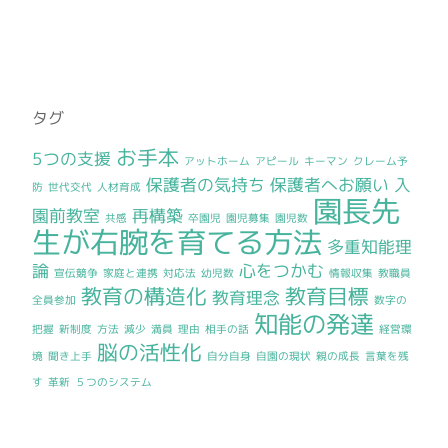
タグ
お手本
5つの支援
アットホーム
アピール
キーマン
クレーム予
保護者の気持ち
保護者へお願い
入
防
世代交代
人材育成
園長先
園前教室
再構築
共感
卒園児
園児募集
園児数
生が右腕を育てる方法
多重知能理
論
心をつかむ
宣伝競争
家庭と連携
対応法
幼児数
情報収集
教職員
教育の構造化
教育目標
教育理念
全員参加
数字の
知能の発達
把握
新制度
方法
減少
満員
理由
相手の話
経営環
脳の活性化
境
聞き上手
自分自身
自園の現状
親の成長
言葉を残
す
革新
５つのシステム