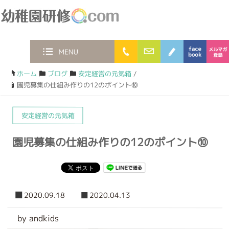
幼稚園研修.com
0120-36-2023
お問合わせフォー
ブログ
faceb
MENU
ホーム
/
ブログ
/
安定経営の元気箱
/
園児募集の仕組み作りの12のポイント⑩
安定経営の元気箱
園児募集の仕組み作りの12のポイント⑩
2020.09.18
2020.04.13
by andkids