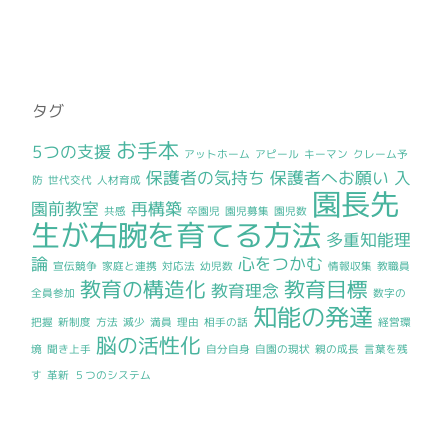
タグ
お手本
5つの支援
アットホーム
アピール
キーマン
クレーム予
保護者の気持ち
保護者へお願い
入
防
世代交代
人材育成
園長先
園前教室
再構築
共感
卒園児
園児募集
園児数
生が右腕を育てる方法
多重知能理
論
心をつかむ
宣伝競争
家庭と連携
対応法
幼児数
情報収集
教職員
教育の構造化
教育目標
教育理念
全員参加
数字の
知能の発達
把握
新制度
方法
減少
満員
理由
相手の話
経営環
脳の活性化
境
聞き上手
自分自身
自園の現状
親の成長
言葉を残
す
革新
５つのシステム