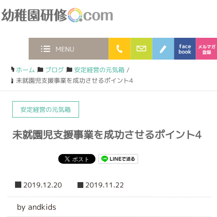
幼稚園研修.com
0120-36-2023
お問合わせフォー
ブログ
face
MENU
ホーム
/
ブログ
/
安定経営の元気箱
/
未就園児支援事業を成功させるポイント4
安定経営の元気箱
未就園児支援事業を成功させるポイント4
2019.12.20
2019.11.22
by andkids