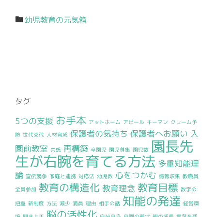
幼児教育の元気箱
タグ
お手本
5つの支援
アットホーム
アピール
キーマン
クレーム予
保護者の気持ち
保護者へお願い
入
防
世代交代
人材育成
園長先
園前教室
再構築
共感
卒園児
園児募集
園児数
生が右腕を育てる方法
多重知能理
論
心をつかむ
宣伝競争
家庭と連携
対応法
幼児数
情報収集
教職員
教育の構造化
教育目標
教育理念
全員参加
数字の
知能の発達
把握
新制度
方法
減少
満員
理由
相手の話
経営環
脳の活性化
境
聞き上手
自分自身
自園の現状
親の成長
言葉を残