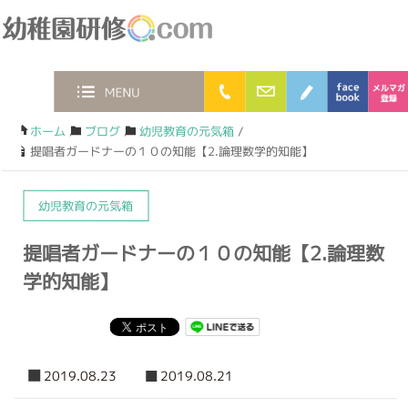
幼稚園研修.com
0120-36-2023
お問合わせフォー
ブログ
face
MENU
ホーム
/
ブログ
/
幼児教育の元気箱
/
提唱者ガードナーの１０の知能【2.論理数学的知能】
幼児教育の元気箱
提唱者ガードナーの１０の知能【2.論理数
学的知能】
2019.08.23
2019.08.21