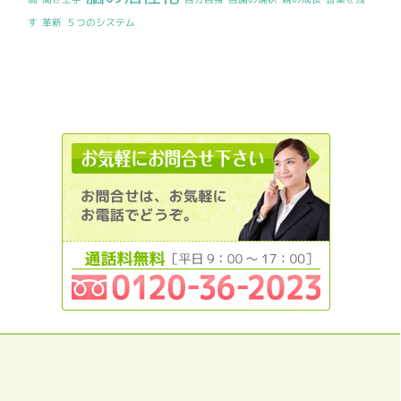
す
革新
５つのシステム
0120362