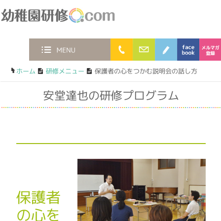
幼稚園研修.com
0120-36-2023
お問合わせフォー
ブログ
faceb
MENU
ホーム
/
研修メニュー
/
保護者の心をつかむ説明会の話し方
安堂達也の研修プログラム
保護者
の心を