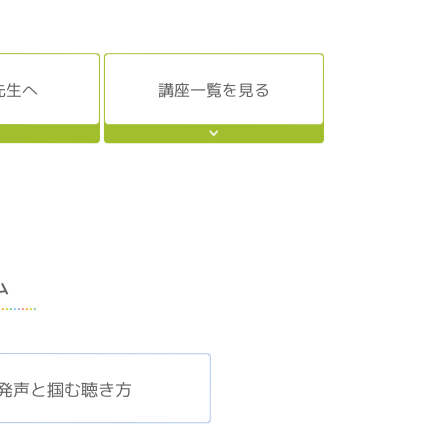
先生へ
講座一覧を見る
ム
発声と掴む聴き方