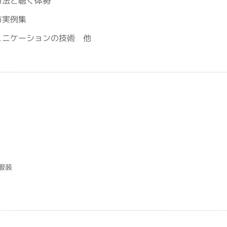
方法と聴く体勢
方実例集
ュニケーションの技術 他
服装