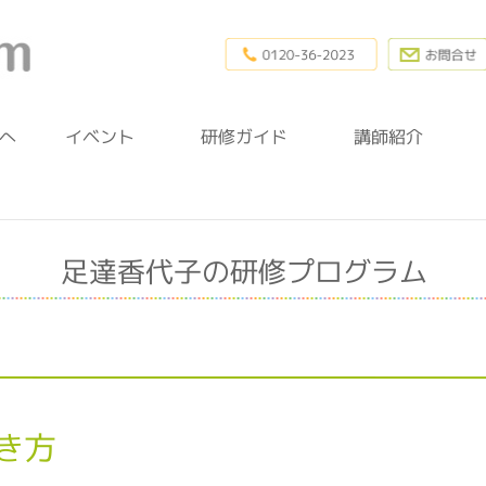
0120-36-20
幼稚園研修.com
へ
イベント
研修ガイド
講師紹介
足達香代子の研修プログラム
き方