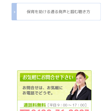
保育を助ける通る発声と掴む聴き方
012036