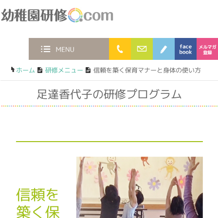
幼稚園研修.com
0120-36-2023
お問合わせフォー
ブログ
faceb
MENU
ホーム
/
研修メニュー
/
信頼を築く保育マナーと身体の使い方
足達香代子の研修プログラム
信頼を
築く保