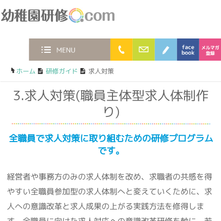
幼稚園研修.com
0120-36-2023
お問合わせフォー
ブログ
faceb
MENU
ホーム
/
研修ガイド
/
求人対策
3.求人対策(職員主体型求人体制作
り)
全職員で求人対策に取り組むための研修プログラム
です。
経営者や事務方のみの求人体制を改め、求職者の共感を得
やすい全職員参加型の求人体制へと変えていくために、求
人への意識改革と求人成果の上がる実践方法を修得しま
す。全職員に向けた求人対応への意識改革研修を軸に、若