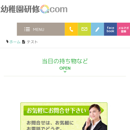
幼稚園研修.com
0120-36-2023
お問合わせフォー
ブログ
faceb
MENU
ホーム
/
テスト
当日の持ち物など
012036