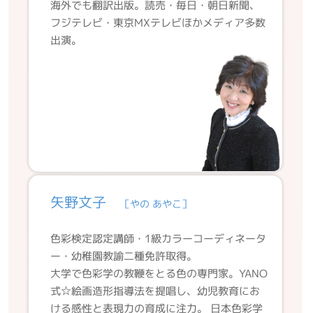
海外でも翻訳出版。読売・毎日・朝日新聞、
フジテレビ・東京MXテレビほかメディア多数
出演。
矢野文子
［やの あやこ］
色彩検定認定講師・1級カラーコーディネータ
ー・幼稚園教諭二種免許取得。
大学で色彩学の教鞭をとる色の専門家。YANO
式☆絵画造形指導法を提唱し、幼児教育にお
ける感性と表現力の育成に注力。 日本色彩学