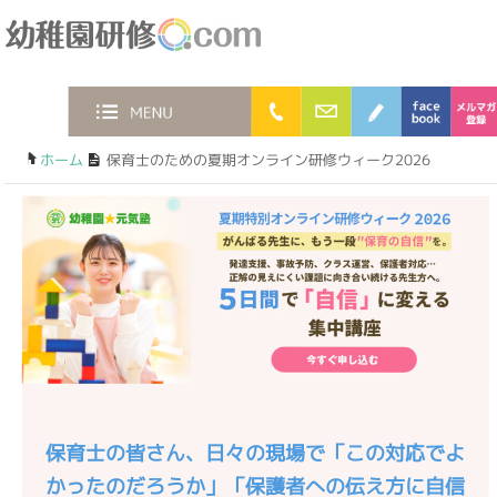
幼稚園研修.com
0120-36-2023
お問合わせフォー
ブログ
face
MENU
ホーム
/
保育士のための夏期オンライン研修ウィーク2026
保育士の皆さん、日々の現場で「この対応でよ
かったのだろうか」「保護者への伝え方に自信