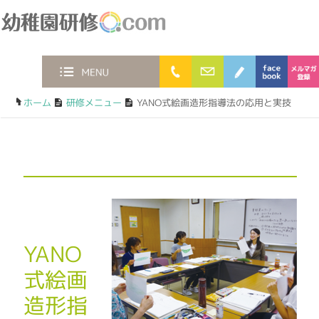
幼稚園研修.com
0120-36-2023
お問合わせフォー
ブログ
faceb
MENU
ホーム
/
研修メニュー
/
YANO式絵画造形指導法の応用と実技
YANO
式絵画
造形指