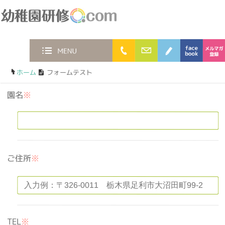
幼稚園研修.com
0120-36-2023
お問合わせフォー
ブログ
faceb
MENU
ホーム
/
フォームテスト
園名
※
ご住所
※
TEL
※