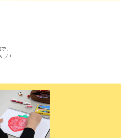
修で、
ップ！